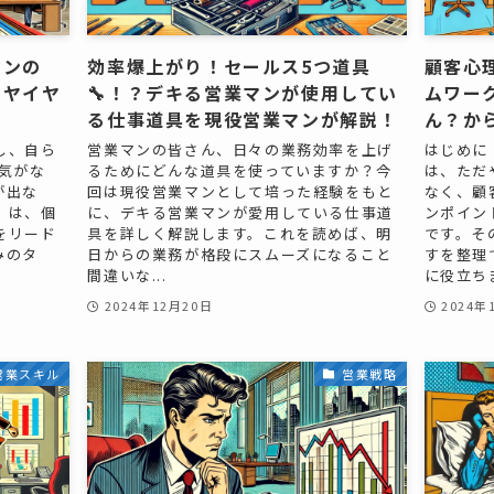
マンの
効率爆上がり！セールス5つ道具
顧客心
イヤイヤ
🔧！？デキる営業マンが使用してい
ムワー
る仕事道具を現役営業マンが解説！
ん？か
し、自ら
営業マンの皆さん、日々の業務効率を上げ
はじめに
気がな
るためにどんな道具を使っていますか？今
は、ただ
が出な
回は現役営業マンとして培った経験をもと
なく、顧
」は、個
に、デキる営業マンが愛用している仕事道
ンポイン
をリード
具を詳しく解説します。これを読めば、明
です。そ
みのタ
日からの業務が格段にスムーズになること
すを整理
間違いな...
に役立ちま
2024年12月20日
2024年
営業スキル
営業戦略