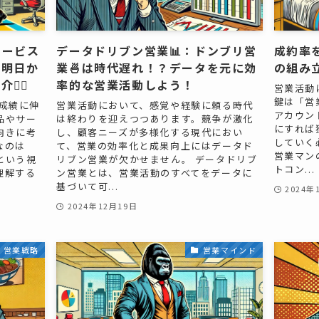
サービス
データドリブン営業📊：ドンブリ営
成約率を
。明日か
業🍜は時代遅れ！？データを元に効
の組み
‍♀️
率的な営業活動しよう！
営業活動
鍵は「営
成績に伸
営業活動において、感覚や経験に頼る時代
アカウン
品やサー
は終わりを迎えつつあります。競争が激化
にすれば
向きに考
し、顧客ニーズが多様化する現代におい
していく
なのは
て、営業の効率化と成果向上にはデータド
営業マン
という視
リブン営業が欠かせません。 データドリブ
トコン...
理解する
ン営業とは、営業活動のすべてをデータに
基づいて可...
2024年
2024年12月19日
営業戦略
営業マインド