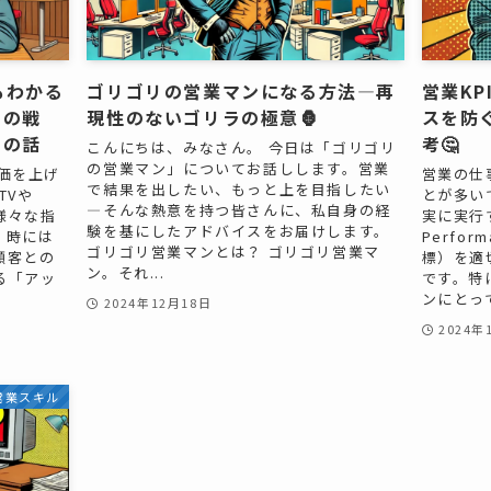
もわかる
ゴリゴリの営業マンになる方法—再
営業K
」の戦
現性のないゴリラの極意🦍
スを防
側の話
考🤔
こんにちは、みなさん。 今日は「ゴリゴリ
の営業マン」についてお話しします。営業
価を上げ
営業の仕
で結果を出したい、もっと上を目指したい
TVや
とが多い
—そんな熱意を持つ皆さんに、私自身の経
様々な指
実に実行す
験を基にしたアドバイスをお届けします。
、時には
Perfor
ゴリゴリ営業マンとは？ ゴリゴリ営業マ
顧客との
標）を適
ン。それ...
る「アッ
です。特
ンにとって、
2024年12月18日
2024年
営業スキル