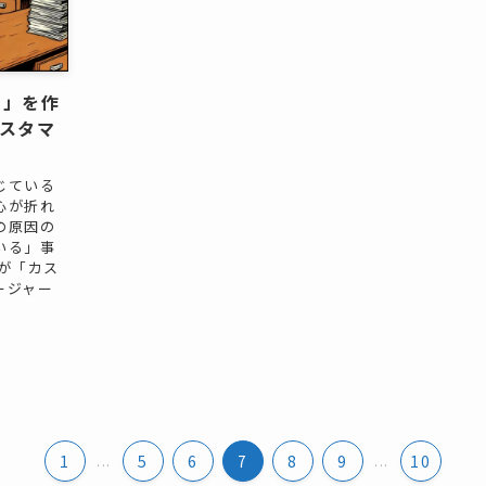
ち」を作
カスタマ
じている
心が折れ
の原因の
いる」事
が「カス
ージャー
1
...
5
6
7
8
9
...
10