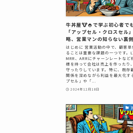
牛丼屋🐮🍚で学ぶ初心者で
「アップセル・クロスセル
略、営業マンの知らない裏
はじめに 営業活動の中で、顧客単
ることは重要な課題の一つです。L
MRR、ARRにチャーンレートなど
標を持って会社は売上を作ったり
守ったりしています。特に、既存
関係を深めながら利益を最大化す
プセル」や「...
2024年12月18日