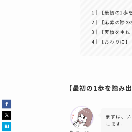
【最初の1歩
【応募の際の
【実績を重ね
【おわりに】
【最初の1歩を踏み
まずは、い
します。
塩田✎ライター