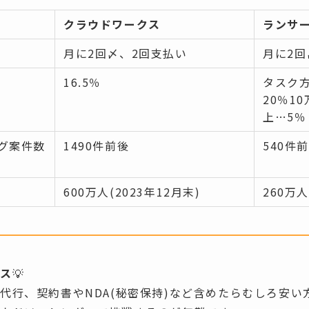
クラウドワークス
ランサ
月に2回〆、2回支払い
月に2回
16.5％
タスク方
20％1
上…5％
グ案件数
1490件前後
540件
600万人(2023年12月末)
260万人
イス
💡
代行、契約書やNDA(秘密保持)など含めたらむしろ安い